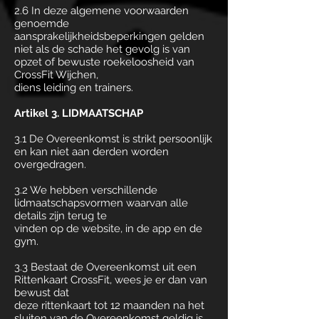
2.6 In deze algemene voorwaarden
genoemde
aansprakelijkheidsbeperkingen gelden
niet als de schade het gevolg is van
opzet of bewuste roekeloosheid van
CrossFit Wijchen,
diens leiding en trainers.
Artikel 3. LIDMAATSCHAP
3.1 De Overeenkomst is strikt persoonlijk
en kan niet aan derden worden
overgedragen.
3.2 We hebben verschillende
lidmaatschapsvormen waarvan alle
details zijn terug te
vinden op de website, in de app en de
gym.
3.3 Bestaat de Overeenkomst uit een
Rittenkaart CrossFit, wees je er dan van
bewust dat
deze rittenkaart tot 12 maanden na het
sluiten van de Overeenkomst geldig is.