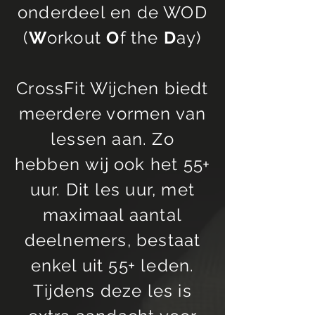
onderdeel en de WOD
(
W
orkout
O
f the
D
ay)
CrossFit Wijchen biedt
meerdere vormen van
lessen aan. Zo
hebben
wij
ook het 55+
uur. Dit les uur, met
maximaal aantal
deelnemers, bestaat
enkel uit 55+ leden.
Tijdens deze les is