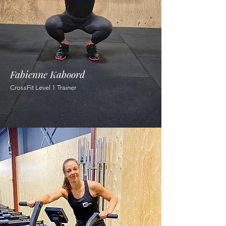
professionele manier over te brengen
naar onze leden. V
oor jong en oud, voor
gevorderde sporters, maar zeker ook
starters!
Het aanleren van de technieken
Fabienne Kaboord
gebeurt tijdens de lessen, hierbij wordt
CrossFit Level 1 Trainer
er goed op uw houding gelet om
blessures te voorkomen.