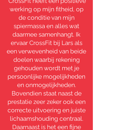
4
'CrossFit heeft een positieve
werking op mijn fitheid, op
de conditie van mijn
Open Gym
spiermassa en alles wat
daarmee samenhangt. Ik
ervaar CrossFit bij Lars als
een verwevenheid van beide
5
doelen waarbij rekening
gehouden wordt met je
55+
persoonlijke mogelijkheden
Workout Of the Day (WOD)
en onmogelijkheden.
Bovendien staat naast de
prestatie zeer zeker ook een
correcte uitvoering en juiste
lichaamshouding centraal.
Daarnaast is het een fijne